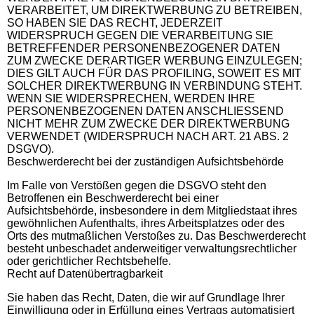
VERARBEITET, UM DIREKTWERBUNG ZU BETREIBEN,
SO HABEN SIE DAS RECHT, JEDERZEIT
WIDERSPRUCH GEGEN DIE VERARBEITUNG SIE
BETREFFENDER PERSONENBEZOGENER DATEN
ZUM ZWECKE DERARTIGER WERBUNG EINZULEGEN;
DIES GILT AUCH FÜR DAS PROFILING, SOWEIT ES MIT
SOLCHER DIREKTWERBUNG IN VERBINDUNG STEHT.
WENN SIE WIDERSPRECHEN, WERDEN IHRE
PERSONENBEZOGENEN DATEN ANSCHLIESSEND
NICHT MEHR ZUM ZWECKE DER DIREKTWERBUNG
VERWENDET (WIDERSPRUCH NACH ART. 21 ABS. 2
DSGVO).
Beschwerderecht bei der zuständigen Aufsichtsbehörde
Im Falle von Verstößen gegen die DSGVO steht den
Betroffenen ein Beschwerderecht bei einer
Aufsichtsbehörde, insbesondere in dem Mitgliedstaat ihres
gewöhnlichen Aufenthalts, ihres Arbeitsplatzes oder des
Orts des mutmaßlichen Verstoßes zu. Das Beschwerderecht
besteht unbeschadet anderweitiger verwaltungsrechtlicher
oder gerichtlicher Rechtsbehelfe.
Recht auf Datenübertragbarkeit
Sie haben das Recht, Daten, die wir auf Grundlage Ihrer
Einwilligung oder in Erfüllung eines Vertrags automatisiert