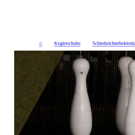
⌂
Keglerschuhe
Schiedsrichterbekleid