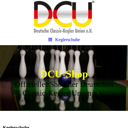
Keglerschuhe
DCU-Shop
Offizieller Shop der Deutschen
Classic-Kegler Union e.V.
Keglerschuhe