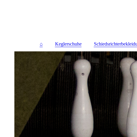
⌂
Keglerschuhe
Schiedsrichterbekleid